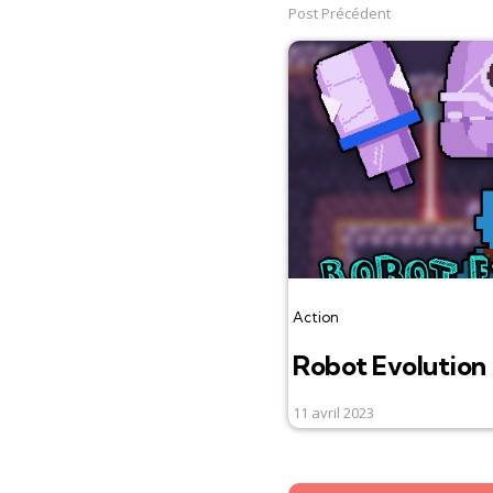
navigation
Post Précédent
Action
Robot Evolution
11 avril 2023