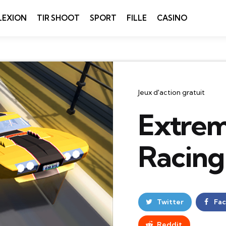
LEXION
TIR SHOOT
SPORT
FILLE
CASINO
Catégories
Jeux d'action gratuit
Extre
Racing
Twitter
Fa
Reddit