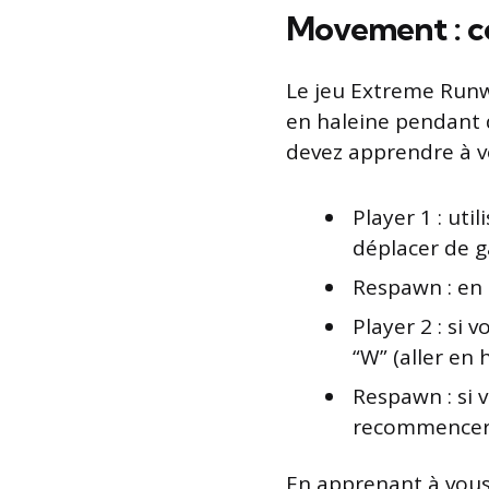
Movement : c
Le jeu Extreme Runwa
en haleine pendant 
devez apprendre à vo
Player 1 : uti
déplacer de g
Respawn : en 
Player 2 : si 
“W” (aller en h
Respawn : si 
recommencer 
En apprenant à vou