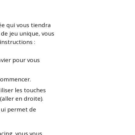
ée qui vous tiendra
 de jeu unique, vous
nstructions :
lavier pour vous
ecommencer.
iliser les touches
(aller en droite).
 qui permet de
cing, vous vous