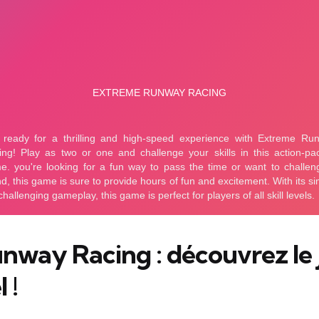
way Racing : découvrez le j
 !