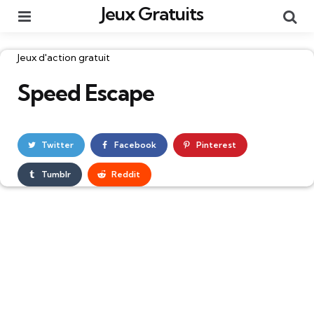
Jeux Gratuits
Menu
Re
Catégories
Jeux d'action gratuit
Speed Escape
Twitter
Facebook
Pinterest
Tumblr
Reddit