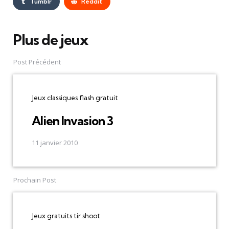
Tumblr
Reddit
Plus de jeux
Post
navigation
Post Précédent
Jeux classiques flash gratuit
Alien Invasion 3
11 janvier 2010
Prochain Post
Jeux gratuits tir shoot