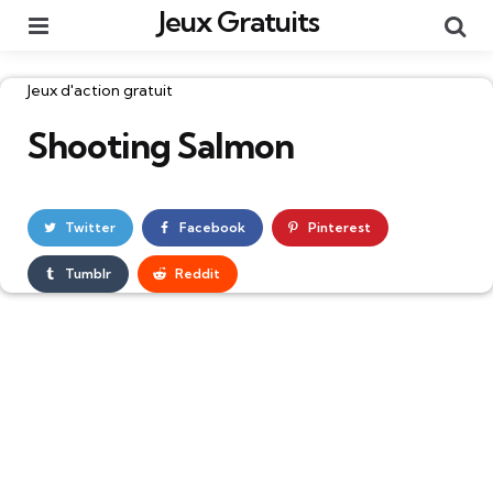
Jeux Gratuits
Menu
Re
Catégories
Jeux d'action gratuit
Shooting Salmon
Twitter
Facebook
Pinterest
Tumblr
Reddit