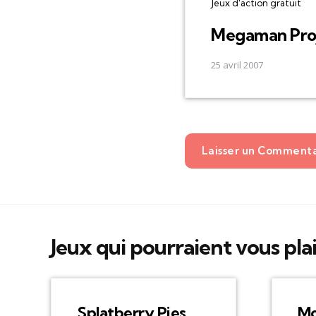
Jeux d'action gratuit
Megaman Pro
25 avril 2007
Laisser un Comment
Jeux qui pourraient vous pla
Splatberry Pies
Mo