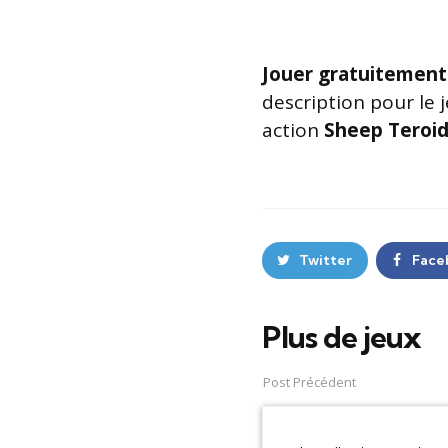
Jouer gratuitement
description pour le 
action
Sheep Teroi
Twitter
Face
Plus de jeux
Post
navigation
Post Précédent