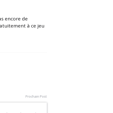
as encore de
atuitement à ce jeu
Prochain Post