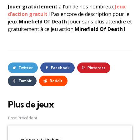
Jouer gratuitement
à l’un de nos nombreux
Jeux
d’action gratuit
! Pas encore de description pour le
jeux
Minefield Of Death
Jouer sans plus attendre et
gratuitement à ce jeu action
Minefield Of Death
!
Twitter
Facebook
Pinterest
Tumblr
Reddit
Plus de jeux
Post
navigation
Post Précédent
Jeux gratuits tir shoot