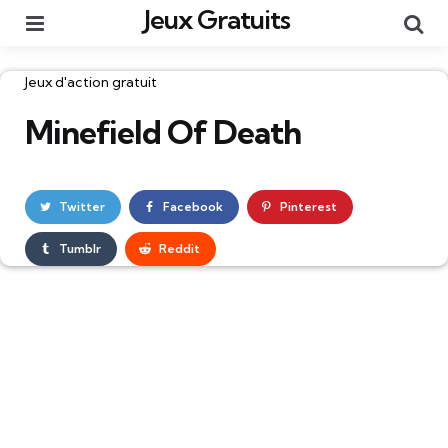
Jeux Gratuits
Menu
Re
Catégories
Jeux d'action gratuit
Minefield Of Death
Twitter
Facebook
Pinterest
Tumblr
Reddit