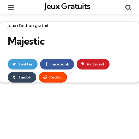
Jeux Gratuits
Menu
Re
Catégories
Jeux d'action gratuit
Majestic
Twitter
Facebook
Pinterest
Tumblr
Reddit