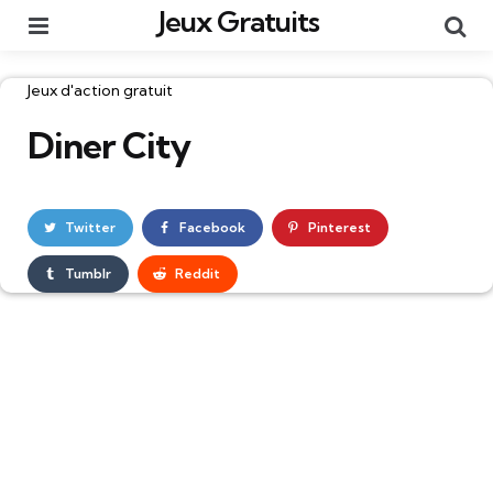
Jeux Gratuits
Menu
Re
Catégories
Jeux d'action gratuit
Diner City
Twitter
Facebook
Pinterest
Tumblr
Reddit