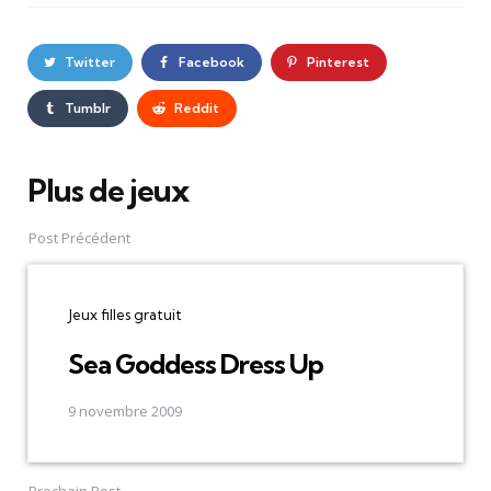
Twitter
Facebook
Pinterest
Tumblr
Reddit
Plus de jeux
Post
navigation
Post Précédent
Jeux filles gratuit
Sea Goddess Dress Up
9 novembre 2009
Prochain Post