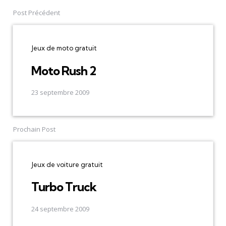
navigation
Post Précédent
Jeux de moto gratuit
Moto Rush 2
23 septembre 2009
Prochain Post
Jeux de voiture gratuit
Turbo Truck
24 septembre 2009